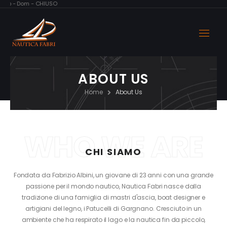
ab - Dom - CHIUSO
ABOUT US
Home
About Us
WHO WE ARE
CHI SIAMO
Fondata da Fabrizio Albini, un giovane di 23 anni con una grande
passione per il mondo nautico, Nautica Fabri nasce dalla
tradizione di una famiglia di mastri d'ascia, boat designer e
artigiani del legno, i Patucelli di Gargnano. Cresciuto in un
ambiente che ha respirato il lago e la nautica fin da piccolo,