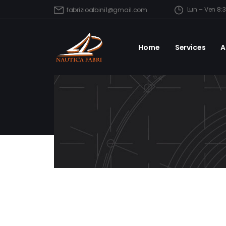
Lun – Ven 8:
fabrizioalbini1@gmail.com
Home
Services
A