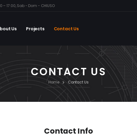
30 – 17:00, Sab - Dom - CHIUSO
bout Us
Projects
Contact Us
CONTACT US
Home
Contact Us
Contact Info