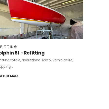
EFITTING
lphin 81 - Refitting
fitting totale, riparazione scafo, verniciatura,
apping…
nd Out More