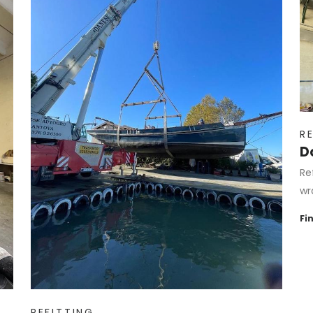
R
Do
Re
wr
Fi
REFITTING