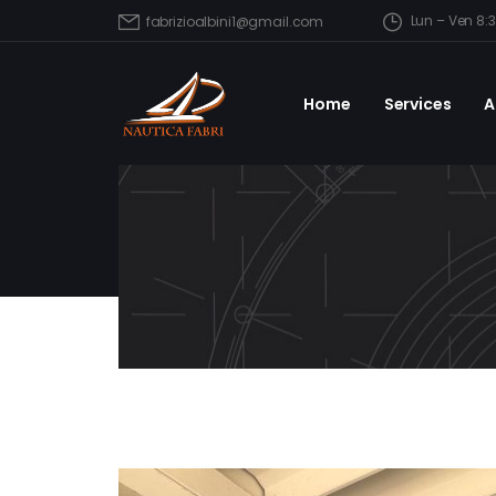
Lun – Ven 8:
fabrizioalbini1@gmail.com
Home
Services
A