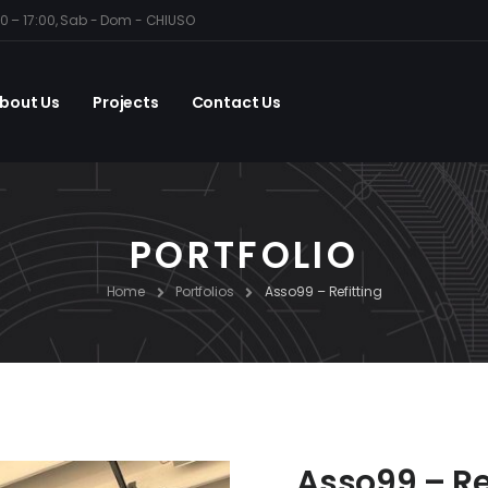
30 – 17:00, Sab - Dom - CHIUSO
bout Us
Projects
Contact Us
PORTFOLIO
Home
Portfolios
Asso99 – Refitting
Asso99 – Re