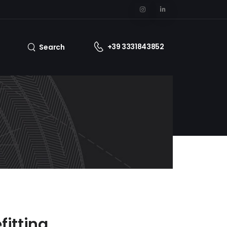
+39 3331843852
Search
fitting