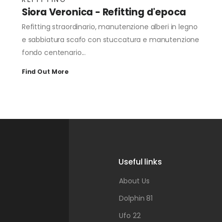
Siora Veronica - Refitting d'epoca
Refitting straordinario, manutenzione alberi in legno
e sabbiatura scafo con stuccatura e manutenzione
fondo centenario...
Find Out More
Useful links
About Us
Dolphin 81
Ufo 22