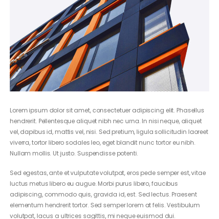
Lorem ipsum dolor sit amet, consectetuer adipiscing elit. Phasellus
hendrerit. Pellentesque aliquet nibh nec urna. In nisi neque, aliquet
vel, dapibus id, mattis vel, nisi. Sed pretium, ligula sollicitudin laoreet
viverra, tortor libero sodales leo, eget blandit nunc tortor eu nibh.
Nullam mollis. Ut justo. Suspendisse potenti.
Sed egestas, ante et vulputate volutpat, eros pede semper est, vitae
luctus metus libero eu augue. Morbi purus libero, faucibus
adipiscing, commodo quis, gravida id, est. Sed lectus. Praesent
elementum hendrerit tortor. Sed semper lorem at felis. Vestibulum
volutpat, lacus a
ultrices sagittis
, mi neque euismod dui.