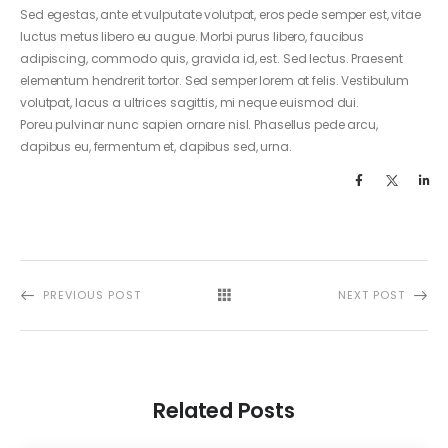
Sed egestas, ante et vulputate volutpat, eros pede semper est, vitae
luctus metus libero eu augue. Morbi purus libero, faucibus
adipiscing, commodo quis, gravida id, est. Sed lectus. Praesent
elementum hendrerit tortor. Sed semper lorem at felis. Vestibulum
volutpat, lacus a
ultrices sagittis
, mi neque euismod dui.
Poreu pulvinar nunc sapien ornare nisl. Phasellus pede arcu,
dapibus eu, fermentum et, dapibus sed, urna.
PREVIOUS POST
NEXT POST
Related Posts