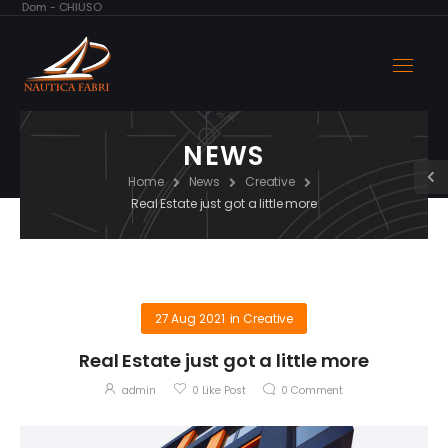
 - Dom - CHIUSO
NEWS
Home
News
Creative
Real Estate just got a little more
27 Aug 2021
in
Creative
Real Estate just got a little more
admin
0
Like Post
0
Comment