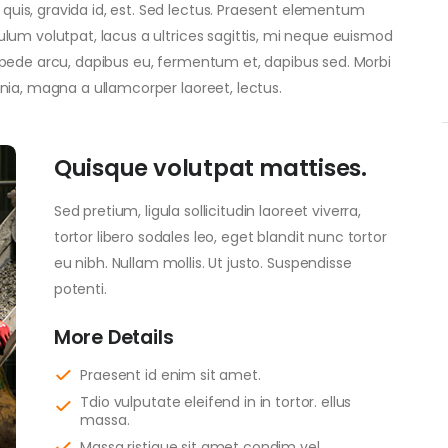
quis, gravida id, est. Sed lectus. Praesent elementum
bulum volutpat, lacus a ultrices sagittis, mi neque euismod
us pede arcu, dapibus eu, fermentum et, dapibus sed. Morbi
cinia, magna a ullamcorper laoreet, lectus.
Quisque volutpat mattises.
Sed pretium, ligula sollicitudin laoreet viverra,
tortor libero sodales leo, eget blandit nunc tortor
eu nibh. Nullam mollis. Ut justo. Suspendisse
potenti.
More Details
Praesent id enim sit amet.
Tdio vulputate eleifend in in tortor. ellus
massa.
Massa ristique sit amet condim vel