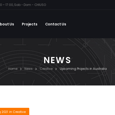
30 – 17:00, Sab - Dom - CHIUSO
bout Us
Projects
Contact Us
NEWS
Home
News
Creative
Upcoming Projects in Australia
 2021
in
Creative