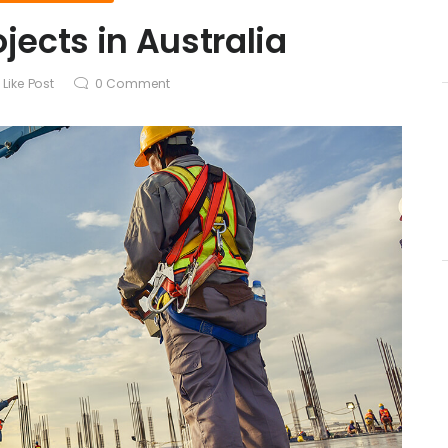
ects in Australia
0
Like Post
0
Comment