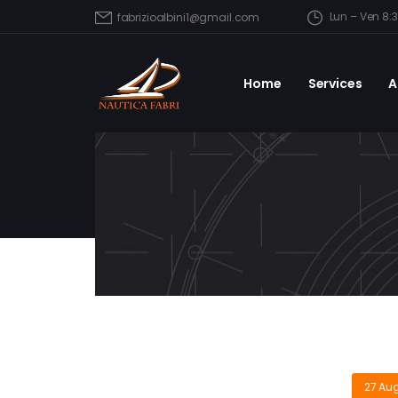
Lun – Ven 8:
fabrizioalbini1@gmail.com
Home
Services
A
27 Aug